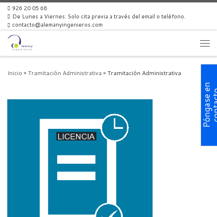
926 20 05 68
Skip to content
De Lunes a Viernes. Solo cita previa a través del email o teléfono.
contacto@alemanyingenieros.com
Men
Inicio
»
Tramitación Administrativa
»
Tramitación Administrativa
P
ó
n
g
a
s
e
n
c
o
n
t
a
c
t