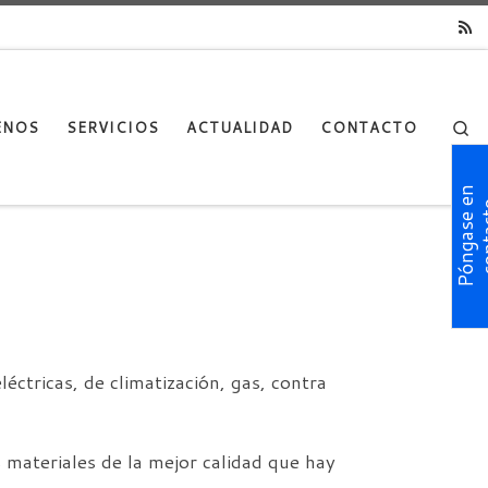
Se
ENOS
SERVICIOS
ACTUALIDAD
CONTACTO
P
ó
n
g
a
s
e
n
c
o
n
t
a
c
t
éctricas, de climatización, gas, contra
 materiales de la mejor calidad que hay