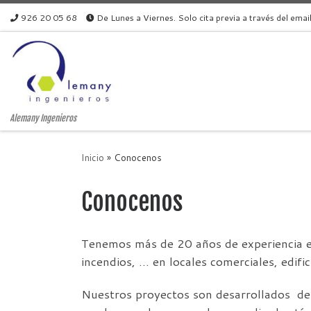
926 20 05 68
De Lunes a Viernes. Solo cita previa a través del emai
Skip to content
Alemany Ingenieros
Inicio
»
Conocenos
Conocenos
Tenemos más de 20 años de experiencia en p
incendios, … en locales comerciales, edific
Nuestros proyectos son desarrollados d