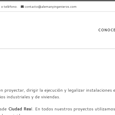
l o teléfono.
contacto@alemanyingenieros.com
CONOC
royectar, dirigir la ejecución y legalizar instalaciones el
ios industriales y de viviendas.
esde
Ciudad Rea
l. En todos nuestros proyectos utilizamos