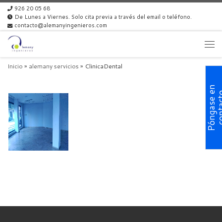
926 20 05 68
Skip to content
De Lunes a Viernes. Solo cita previa a través del email o teléfono.
contacto@alemanyingenieros.com
Men
Inicio
»
alemany servicios
»
ClinicaDental
P
ó
n
g
a
s
e
n
c
o
n
t
a
c
t