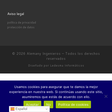
Aviso legal
política de privacidad
protección de datos
© 2026
Alemany Ingenieros
–
Todos los derechos
reservados
Diseñado por
Ledesma Informáticos
Usamos cookies para asegurar que te damos la mejor
experiencia en nuestra web. Si continúas usando este sitio,
asumiremos que estás de acuerdo con ello.
Aceptar
No
Política de cookies
Español