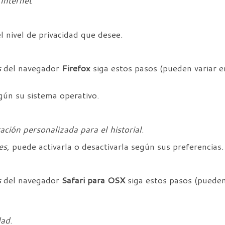
Internet
l nivel de privacidad que desee.
s
del navegador
Firefox
siga estos pasos (pueden variar e
ún su sistema operativo.
ción personalizada para el historial
.
es
, puede activarla o desactivarla según sus preferencias.
s
del navegador
Safari para OSX
siga estos pasos (pueden 
dad
.