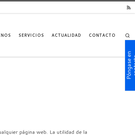
Se
ENOS
SERVICIOS
ACTUALIDAD
CONTACTO
P
ó
n
g
a
s
e
n
c
o
n
t
a
c
t
alquier página web. La utilidad de la